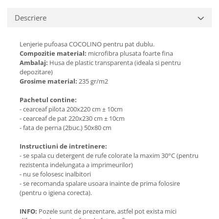
Descriere
Lenjerie pufoasa COCOLINO pentru pat dublu.
Compozitie material:
microfibra plusata foarte fina
Ambalaj:
Husa de plastic transparenta (ideala si pentru
depozitare)
Grosime material:
235 gr/m2
Pachetul contine:
- cearceaf pilota 200x220 cm ± 10cm
- cearceaf de pat 220x230 cm ± 10cm
- fata de perna (2buc.) 50x80 cm
Instructiuni de intretinere:
- se spala cu detergent de rufe colorate la maxim 30°C (pentru
rezistenta indelungata a imprimeurilor)
- nu se folosesc inalbitori
- se recomanda spalare usoara inainte de prima folosire
(pentru o igiena corecta).
INFO:
Pozele sunt de prezentare, astfel pot exista mici