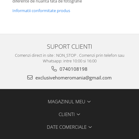
diferente de nuanta fata de fotografie
Informatii conformitate produs
SUPORT CLIENTI
Comenzi direct in site : NON_STOP . Comenzi prin telefon sau
Whatsapp: intre 10:00 si 16:00
0740108198
exclusivehomeromania@gmail.com
MAGAZINUL MEU
CLIENTI
DATE COMERCIALE