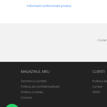
Informatii conformitate produs
Comenz
MAGAZINUL MEU
CLIENTI
Termeni si conditii
Politica d
Politica de confidentialitate
Livrare
Politica Cookies
ANPC
Contact