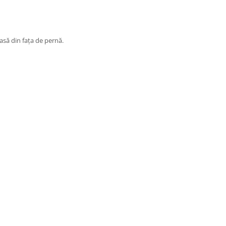
iasă din fața de pernă.
lorilor in material