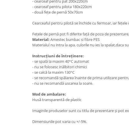
- cearceaf pentru pat 200x220cm
- cearceaf pentru pilota 180x220cm
- două fețe de pernă 50x70cm
Cearceaful pentru pilotă se închide cu fermoar, iar fețele
Fețele de pernă pot fi diferite față de poza de prezentare
Material:
Amestec bumbac si fibre PES
Materialul nu intra la apa, culorile nu ies la spalat,daca 
Instrucțiuni de întreținere:
- se spală la maxim 40°C automat
- nu se folosesc inălbitori chimici
- se calcă la maxim 130°C
- se recomandă spălarea înainte de prima utiliz
- nu se recomandă uscarea la soare.
Mod de ambalare:
Husă transparentă de plastic
Imaginile produselor sunt cu titlu de prezentare și pot ex
Dimensiunile pot varia cu +/-5%.