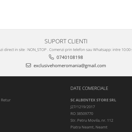
SUPORT CLIENTI
i direct in site : NON_STOP . Comenzi prin telefon sau Whatsapp: intre 10:00 s
0740108198
exclusivehomeromania@gmail.com
DATE COMERCIALE
e Retur
SC ALBENTEX STORE SRL
J27/1219/2017
RO 38509770
Str. Petru Movila, nr. 112
Piatra Neamt, Neamt