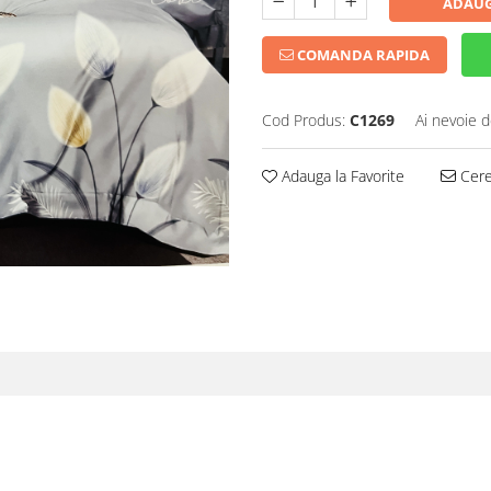
ADAUG
COMANDA RAPIDA
Cod Produs:
C1269
Ai nevoie d
Adauga la Favorite
Cere 