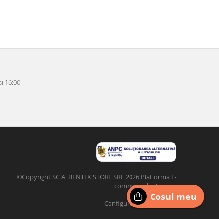
i 16:00
©Copyright SC ALBENTEX STORE SRL 2026
Platforma E-
commerce by Gomag
Cosul meu
Configurat de
DIGI
CLICK