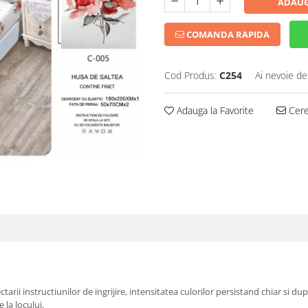
ADAUG
COMANDA RAPIDA
Cod Produs:
C254
Ai nevoie de
Adauga la Favorite
Cere 
arii instructiunilor de ingrijire, intensitatea culorilor persistand chiar si du
 la locului.