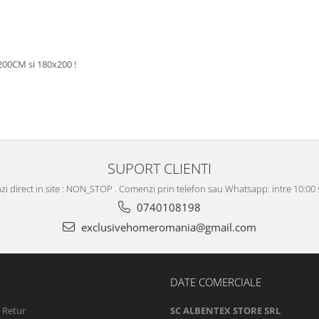
200CM si 180x200 !
SUPORT CLIENTI
i direct in site : NON_STOP . Comenzi prin telefon sau Whatsapp: intre 10:00 s
0740108198
exclusivehomeromania@gmail.com
DATE COMERCIALE
e Retur
SC ALBENTEX STORE SRL