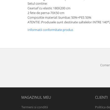
Setul contine:
Cearsaf cu elastic 180X200 cm
2 fete de perna-70X50 cm
Compozitie material: bumbac 50%+PES 50%
ATENTIE :Produsele sunt destinate saltelelor INTRE 140*
Informatii conformitate produs
Comenz
MAGAZINUL MEU
CLIENTI
Termeni si conditii
Politica d