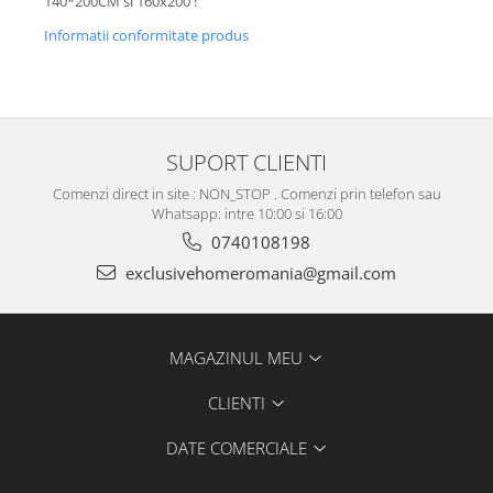
140*200CM si 160x200 !
Informatii conformitate produs
SUPORT CLIENTI
Comenzi direct in site : NON_STOP . Comenzi prin telefon sau
Whatsapp: intre 10:00 si 16:00
0740108198
exclusivehomeromania@gmail.com
MAGAZINUL MEU
CLIENTI
DATE COMERCIALE