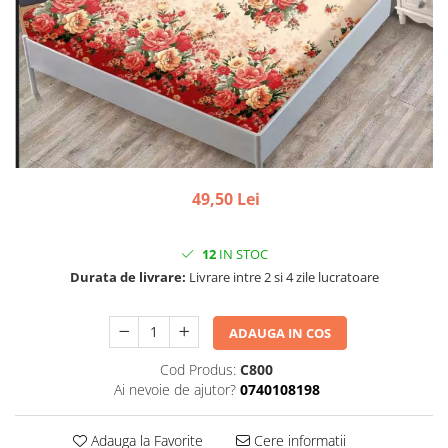
49,50 Lei
12
IN STOC
Durata de livrare:
Livrare intre 2 si 4 zile lucratoare
ADAUGA IN COS
Cod Produs:
C800
Ai nevoie de ajutor?
0740108198
Adauga la Favorite
Cere informatii