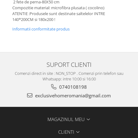
2 fete de perna-80X50 cm
Compozitie material: microfibra plusata ( cocolino)
ATENTIE :Produsele sunt destinate saltelelor INTRE
140*200CM si 180x200 !
Informatii conformitate produs
SUPORT CLIENTI
Comenzi direct in site : NON_STOP . Comenzi prin telefon sau
Whatsapp: intre 10:00 si 16:00
0740108198
exclusivehomeromania@gmail.com
MAGAZINUL MEU
CLIENTI