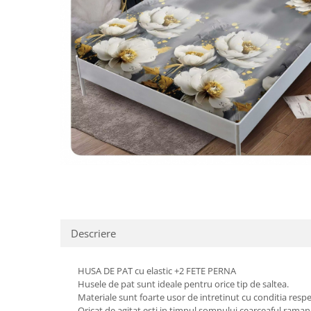
Distribuie
pe
Facebook
Descriere
HUSA DE PAT cu elastic +2 FETE PERNA
Husele de pat sunt ideale pentru orice tip de saltea.
Materiale sunt foarte usor de intretinut cu conditia respect
Oricat de agitat esti in timpul somnului,cearceaful ramane