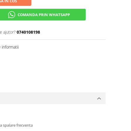
A IN COS
COMANDA PRIN WHATSAPP
e ajutor?
0740108198
informatii
pa spalare frecventa