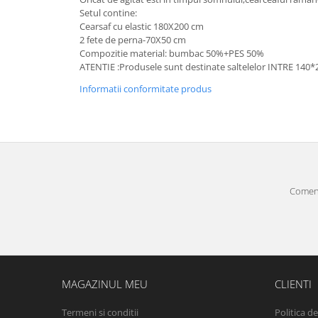
Setul contine:
Cearsaf cu elastic 180X200 cm
2 fete de perna-70X50 cm
Compozitie material: bumbac 50%+PES 50%
ATENTIE :Produsele sunt destinate saltelelor INTRE 140*
Informatii conformitate produs
Comenz
MAGAZINUL MEU
CLIENTI
Termeni si conditii
Politica d