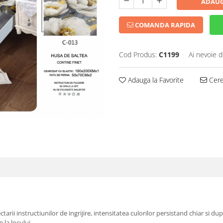
ADAUG
COMANDA RAPIDA
Cod Produs:
C1199
Ai nevoie d
Adauga la Favorite
Cere 
arii instructiunilor de ingrijire, intensitatea culorilor persistand chiar si du
 la locului.