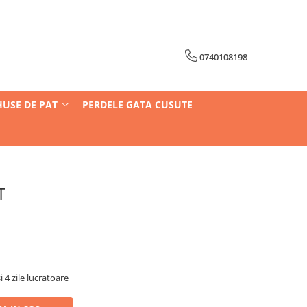
0740108198
HUSE DE PAT
PERDELE GATA CUSUTE
T
i 4 zile lucratoare