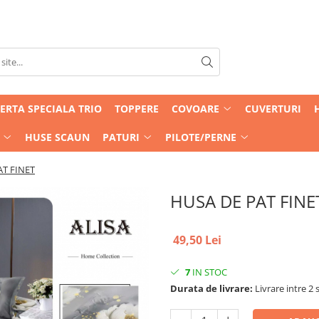
ERTA SPECIALA TRIO
TOPPERE
COVOARE
CUVERTURI
HUSE SCAUN
PATURI
PILOTE/PERNE
AT FINET
HUSA DE PAT FINE
49,50 Lei
7
IN STOC
Durata de livrare:
Livrare intre 2 s