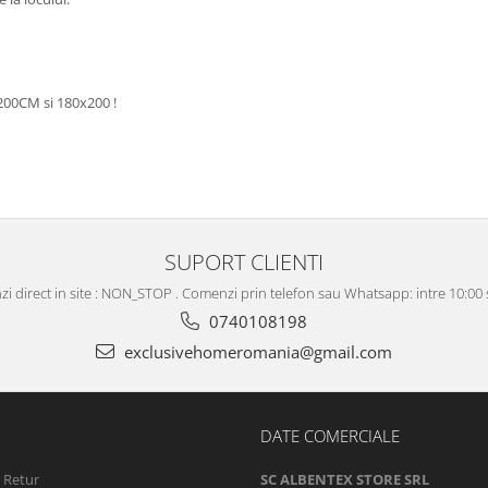
200CM si 180x200 !
SUPORT CLIENTI
i direct in site : NON_STOP . Comenzi prin telefon sau Whatsapp: intre 10:00 s
0740108198
exclusivehomeromania@gmail.com
DATE COMERCIALE
e Retur
SC ALBENTEX STORE SRL