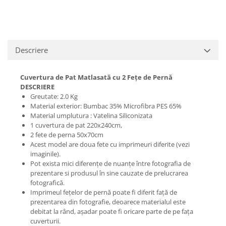
Descriere
Cuvertura de Pat Matlasată cu 2 Fețe de Pernă
DESCRIERE
Greutate: 2.0 Kg
Material exterior: Bumbac 35% Microfibra PES 65%
Material umplutura : Vatelina Siliconizata
1 cuvertura de pat 220x240cm,
2 fete de perna 50x70cm
Acest model are doua fete cu imprimeuri diferite (vezi
imaginile).
Pot exista mici diferențe de nuanțe între fotografia de
prezentare si produsul în sine cauzate de prelucrarea
fotografică.
Imprimeul fețelor de pernă poate fi diferit față de
prezentarea din fotografie, deoarece materialul este
debitat la rând, așadar poate fi oricare parte de pe fața
cuverturii.