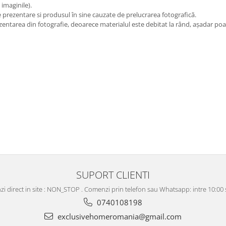
 imaginile).
e prezentare si produsul în sine cauzate de prelucrarea fotografică.
zentarea din fotografie, deoarece materialul este debitat la rând, așadar poate
SUPORT CLIENTI
i direct in site : NON_STOP . Comenzi prin telefon sau Whatsapp: intre 10:00 s
0740108198
exclusivehomeromania@gmail.com