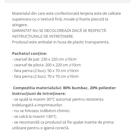
Materialul din care este confectionată lenjeria este de calitate
superioara cu o textură fină, moale și foarte placută la
atingere.
GARANTAT NU SE DECOLOREAZA DACĂ SE RESPECTĂ
INSTRUCȚIUNILE DE INTREȚINERE.
Produsul este ambalat in husa de plastic transparenta.
Pachetul conține:
- cearsaf de pat: 230 x 220 cm ±10cm
- cearsaf de pilota: 200 x 220 cm ±10cm
- fata perna (2 buc): 50 x 70 cm ±10cm
- fata perna (2 buc): 70 x 70 cm ±10cm
Compozitia materialului: 80% bumbac, 20% poliester
Instrucțiuni de intreținere:
- se spală la maxim 30°C automat pentru rezistența
indelungată a imprimeurilor.
- nu se folosesc inălbitori chimici.
- se calcă la maxim 130°C.
- se recomandă ca produsul să fie spalat inainte de prima
utilizare pentru o igienă corectă.