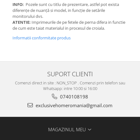
INFO:
Pozele sunt cu titlu de prezentare, astfel pot exista
diferențe de nuanță si model, in funcție de setările
monitorului dvs.
ATENTIE:
Imprimeurile de pe fetele de perna difera in functie
de cum este taiat materialul in procesul de croiala.
Informatii conformitate produs
SUPORT CLIENTI
Comenzi direct in site : NON_STOP . Comenzi prin telefon sau
Whatsapp: intre 10:00 si 16:00
0740108198
exclusivehomeromania@gmail.com
MAGAZINUL MEU