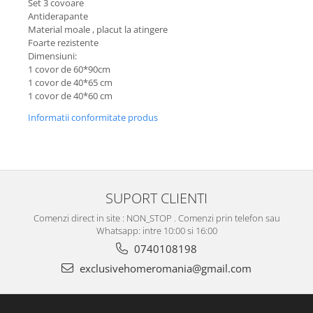
Set 3 covoare
Antiderapante
Material moale , placut la atingere
Foarte rezistente
Dimensiuni:
1 covor de 60*90cm
1 covor de 40*65 cm
1 covor de 40*60 cm
Informatii conformitate produs
SUPORT CLIENTI
Comenzi direct in site : NON_STOP . Comenzi prin telefon sau
Whatsapp: intre 10:00 si 16:00
0740108198
exclusivehomeromania@gmail.com