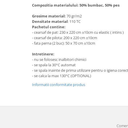
Compozitia materialului: 50% bumbac, 50% pes
Grosime material:
70 gr/m2
Densitate material
: 110 TC
Pachetul contine:
- cearsaf de pat: 230 x 220 cm ±10cm cu elastic ( intins )
- cearsaf de pilota: 200 x 220 cm ±10cm
- fata perna (2 buc): 50 x 70 cm ±10cm
Intretinere:
- nu se folosesc inalbitori chimici
- se spala la 30°C automat
- se spala inainte de prima utilizare pentru o igiena corect
- se calca la max 130°C (OPTIONAL)
Informatii conformitate produs
Comenz