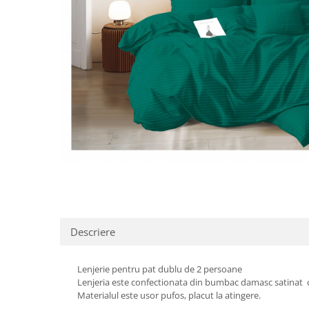
Distribuie
pe
Facebook
Descriere
Lenjerie pentru pat dublu de 2 persoane
Lenjeria este confectionata din bumbac damasc satinat cu 
Materialul este usor pufos, placut la atingere.