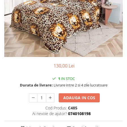
130,00 Lei
1
IN STOC
Durata de livrare:
Livrare intre 2 si 4 zile lucratoare
ADAUGA IN COS
Cod Produs:
C485
Ai nevoie de ajutor?
0740108198