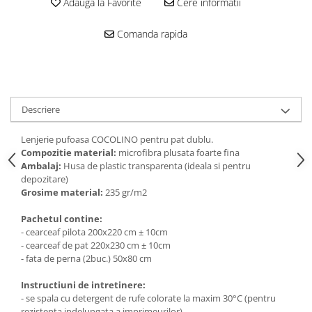
Adauga la Favorite
Cere informatii
Comanda rapida
Descriere
Lenjerie pufoasa COCOLINO pentru pat dublu.
Compozitie material:
microfibra plusata foarte fina
Ambalaj:
Husa de plastic transparenta (ideala si pentru
depozitare)
Grosime material:
235 gr/m2
Pachetul contine:
- cearceaf pilota 200x220 cm ± 10cm
- cearceaf de pat 220x230 cm ± 10cm
- fata de perna (2buc.) 50x80 cm
Instructiuni de intretinere:
- se spala cu detergent de rufe colorate la maxim 30°C (pentru
rezistenta indelungata a imprimeurilor)