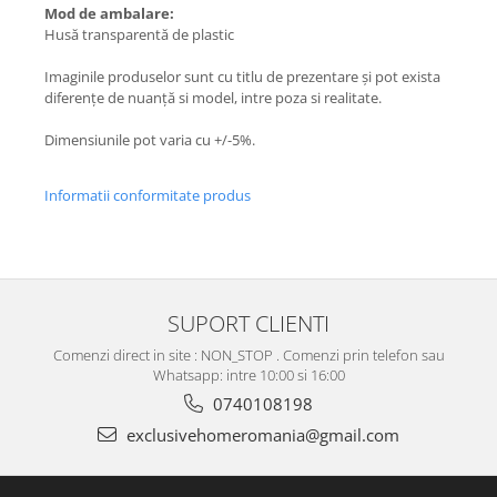
Mod de ambalare:
Husă transparentă de plastic
Imaginile produselor sunt cu titlu de prezentare și pot exista
diferențe de nuanță si model, intre poza si realitate.
Dimensiunile pot varia cu +/-5%.
Informatii conformitate produs
SUPORT CLIENTI
Comenzi direct in site : NON_STOP . Comenzi prin telefon sau
Whatsapp: intre 10:00 si 16:00
0740108198
exclusivehomeromania@gmail.com