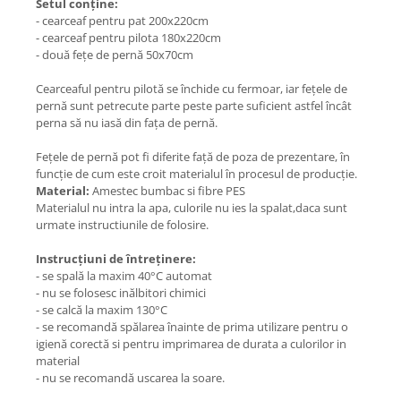
Setul conține:
- cearceaf pentru pat 200x220cm
- cearceaf pentru pilota 180x220cm
- două fețe de pernă 50x70cm
Cearceaful pentru pilotă se închide cu fermoar, iar fețele de
pernă sunt petrecute parte peste parte suficient astfel încât
perna să nu iasă din fața de pernă.
Fețele de pernă pot fi diferite față de poza de prezentare, în
funcție de cum este croit materialul în procesul de producție.
Material:
Amestec bumbac si fibre PES
Materialul nu intra la apa, culorile nu ies la spalat,daca sunt
urmate instructiunile de folosire.
Instrucțiuni de întreținere:
- se spală la maxim 40°C automat
- nu se folosesc inălbitori chimici
- se calcă la maxim 130°C
- se recomandă spălarea înainte de prima utilizare pentru o
igienă corectă si pentru imprimarea de durata a culorilor in
material
- nu se recomandă uscarea la soare.